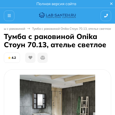
Полная версия сайта
умбы с раковиной
Тумба с раковиной Onika Стоун 70.13, ателье светлое
Тумба с раковиной Onika
Стоун 70.13, ателье светлое
4.2