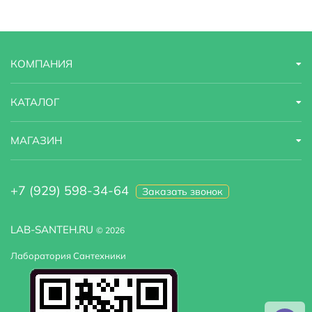
Форма раковины
прямоугольная
Габариты
70,5х46х49,6
КОМПАНИЯ
Материал фасада
МДФ
Область применения
бытовая
КАТАЛОГ
Система хранения
С ящиками
МАГАЗИН
Цвет раковины :
Белый
+7 (929) 598-34-64
Заказать звонок
LAB-SANTEH.RU
© 2026
Лаборатория Сантехники