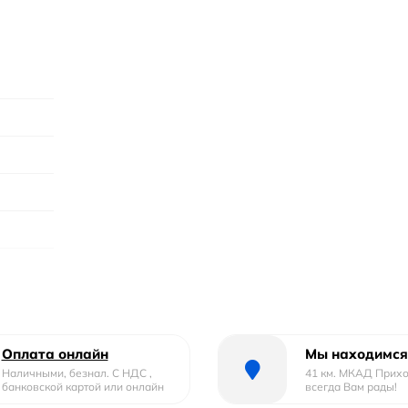
Оплата онлайн
Мы находимся
Наличными, безнал. С НДС ,
41 км. МКАД Прих
ины
банковской картой или онлайн
всегда Вам рады!