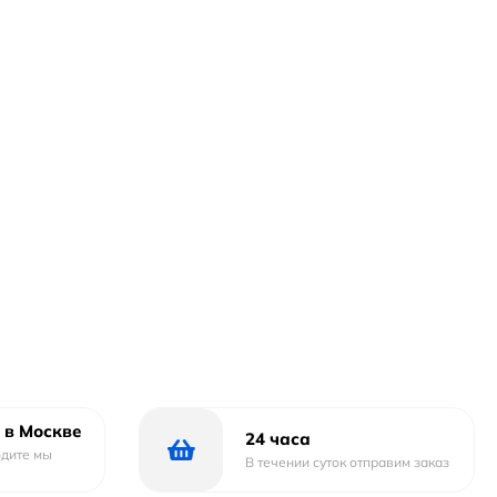
 в Москве
24 часа
одите мы
В течении суток отправим заказ