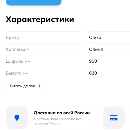
Характеристики
Бренд
Onika
Коллекция
Олимп
Ширина мм.
900
Высота мм.
830
Глубина мм.
460
Читать далее
Монтаж
напольный
Цвет
Белый
Доставка по всей России
Доставим ваш заказа во все
Бельевая корзина
Без бельевой корз
регионы России