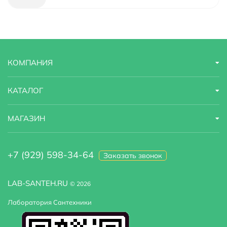
Материал фасада
МДФ
Область применения
бытовая
КОМПАНИЯ
Оснащение
механизм доводчика
Покрытие фасада
пленка
КАТАЛОГ
Система хранения
С ящиками
МАГАЗИН
Цвет фурнитуры
хром
+7 (929) 598-34-64
Заказать звонок
Цвет раковины :
Белый
LAB-SANTEH.RU
© 2026
Лаборатория Сантехники