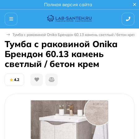
Полная версия сайта
ной
Тумба с раковиной Onika Брендон 60.13 камень светлый / бетон крем
Тумба с раковиной Onika
Брендон 60.13 камень
светлый / бетон крем
4.2