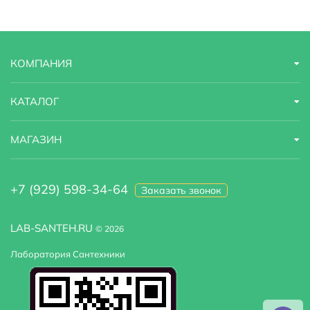
Страна бренда
Россия
Форма раковины
прямоугольная
КОМПАНИЯ
Габариты
60,3х47х48,5
Материал фасада
МДФ
КАТАЛОГ
Область применения
бытовая
МАГАЗИН
Покрытие фасада
пленка
+7 (929) 598-34-64
Заказать звонок
Система хранения
С ящиками
Цвет раковины :
Белый
LAB-SANTEH.RU
© 2026
Лаборатория Сантехники