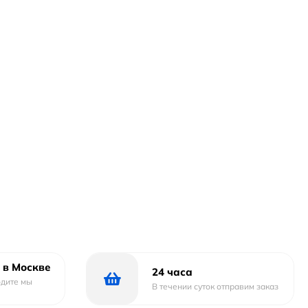
 в Москве
24 часа
одите мы
В течении суток отправим заказ