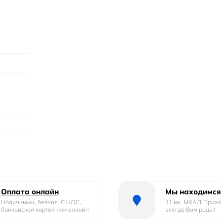
ины
Оплата онлайн
Мы находимся
Наличными, безнал. С НДС ,
41 км. МКАД Прих
банковской картой или онлайн
всегда Вам рады!