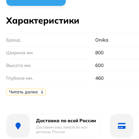
Характеристики
Бренд
Onika
Ширина мм.
800
Высота мм.
600
Глубина мм.
460
Монтаж
настенный
Читать далее
Цвет
Белый
Бельевая корзина
Без бельевой корз
Доставка по всей России
Доставим ваш заказа во все
Установка над стиральную машину :
Нет
регионы России