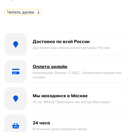
Высота мм.
455
Читать далее
Глубина мм.
482
Монтаж
настенный
Доставка по всей России
Доставим ваш заказа во все регионы России
Бельевая корзина
Без бельевой корзины
Установка над стиральную машину :
Нет
Оплата онлайн
Наличными, безнал. С НДС , банковской картой или
онлайн
Стилистика дизайна
современный
Материал корпуса
МДФ
Мы находимся в Москве
41 км. МКАД Приходите мы всегда Вам рады!
Материал раковины
искусственный мрамор
Ориентация
Левосторонняя
24 часа
В течении суток отправим заказ
Тип
тумба с раковиной