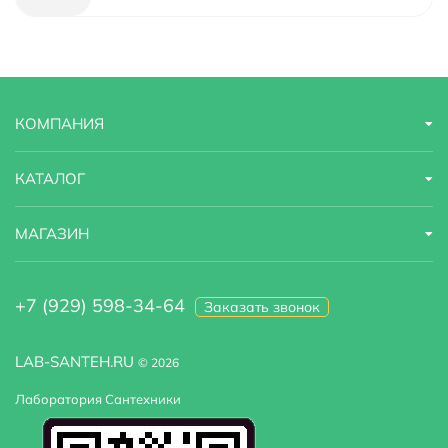
Гарантийный срок
5 лет
Страна бренда
Россия
КОМПАНИЯ
Форма раковины
прямоугольная
Материал фасада
МДФ
КАТАЛОГ
Область применения
бытовая
МАГАЗИН
Оснащение
крепления
+7 (929) 598-34-64
Заказать звонок
Система хранения
С ящиками
Цвет раковины :
Белый
LAB-SANTEH.RU
© 2026
Лаборатория Сантехники