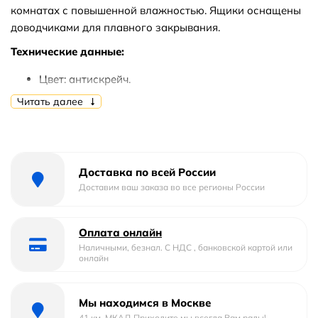
комнатах с повышенной влажностью. Ящики оснащены
доводчиками для плавного закрывания.
Технические данные:
Цвет: антискрейч.
Корпус и фасад: МДФ, пленка.
Читать далее
Отделения: 2 выдвижных ящика.
Оснащение ящиков: доводчики.
Размеры тумбы (ШхГхВ): 90х42х60 см.
Монтаж: подвесной.
Доставка по всей России
Доставим ваш заказа во все регионы России
В комплекте поставки:
тумба под раковину.
Оплата онлайн
Наличными, безнал. С НДС , банковской картой или
онлайн
Мы находимся в Москве
41 км. МКАД Приходите мы всегда Вам рады!