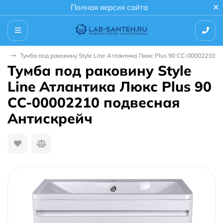
Полная версия сайта
ной
Тумба под раковину Style Line Атлантика Люкс Plus 90 СС-00002210 
Тумба под раковину Style
Line Атлантика Люкс Plus 90
СС-00002210 подвесная
Антискрейч