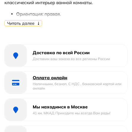
классический интерьер ванной комнаты.
Ориентация: правая.
Материал фасада/корпуса: массив бука с
Читать далее
филенкой МДФ+шпон/ЛДСП+шпон.
Одна распашная дверца с доводчиками для
плавного и бесшумного закрывания.
Два выдвижных ящика со вставками из матового
Доставка по всей России
стекла.
Доставим ваш заказа во все регионы России
Ручки в цвете состаренное серебро.
Монтаж: напольный на ножках.
Оплата онлайн
В комплекте поставки: тумба.
Наличными, безнал. С НДС , банковской картой или
онлайн
Мы находимся в Москве
41 км. МКАД Приходите мы всегда Вам рады!