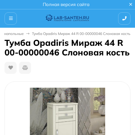
Полная версия сайта
бы напольные
Тумба Opadiris Мираж 44 R 00-00000046 Слоновая кость
Тумба Opadiris Мираж 44 R
00-00000046 Слоновая кость