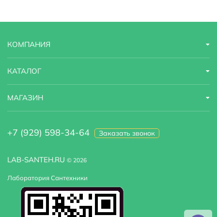
Габариты
27,6x9,5x69,3
Ширина
27.6 см
КОМПАНИЯ
Высота
69.3 м
Глубина
9.5 м
КАТАЛОГ
Модель
Isar K-1468
МАГАЗИН
+7 (929) 598-34-64
Заказать звонок
LAB-SANTEH.RU
© 2026
Лаборатория Сантехники