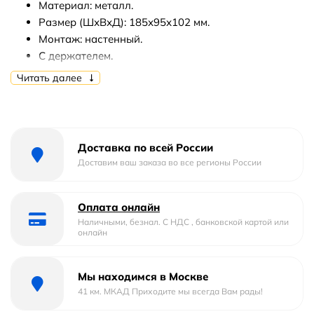
Материал: металл.
Размер (ШхВхД): 185х95х102 мм.
Монтаж: настенный.
С держателем.
Читать далее
В комплекте поставки:
Два стакана.
Держатель.
Набор крепежей.
Доставка по всей России
Доставим ваш заказа во все регионы России
Оплата онлайн
Наличными, безнал. С НДС , банковской картой или
онлайн
Мы находимся в Москве
41 км. МКАД Приходите мы всегда Вам рады!