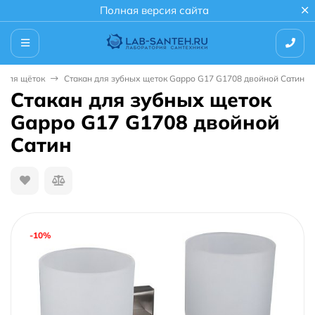
Полная версия сайта
 для щёток
Стакан для зубных щеток Gappo G17 G1708 двойной Сатин
Стакан для зубных щеток
Gappo G17 G1708 двойной
Сатин
-10%