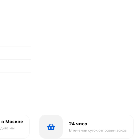
 в Москве
24 часа
одите мы
В течении суток отправим заказ