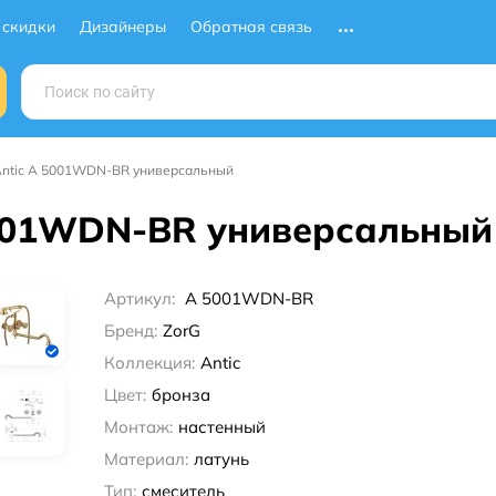
 скидки
Дизайнеры
Обратная связь
Antic A 5001WDN-BR универсальный
5001WDN-BR универсальный
Артикул:
A 5001WDN-BR
Бренд:
ZorG
Коллекция:
Antic
Цвет:
бронза
Монтаж:
настенный
Материал:
латунь
Тип:
смеситель