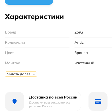
Характеристики
Бренд
ZorG
Коллекция
Antic
Цвет
бронза
Монтаж
настенный
Материал
латунь
Читать далее
Тип
смеситель
Форма
округлая
Доставка по всей России
Доставим ваш заказа во все
Механизм
Керамический
регионы России