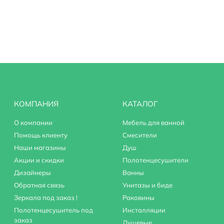
ливом
КОМПАНИЯ
КАТАЛОГ
О компании
Мебель для ванной
Помощь клиенту
Смесители
R
Наши магазины
Душ
Акции и скидки
Полотенцесушители
Дизайнеры
Ванны
Обратная связь
Унитазы и биде
Зеркала под заказ !
Раковины
ейка, душевой шланг, эксцентрики, аэратор, держатель для 
Полотенцесушитель под
Инсталляции
заказ
Душевые