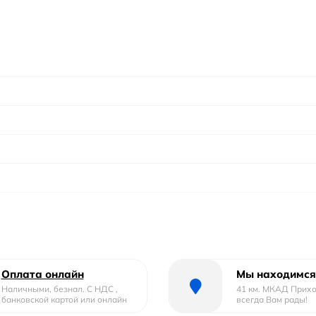
Оплата онлайн
Мы находимся
Наличными, безнал. С НДС ,
41 км. МКАД Прих
банковской картой или онлайн
всегда Вам рады!