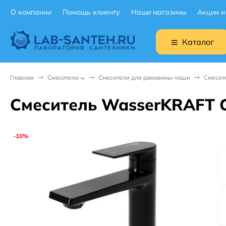
О компании
Помощь клиенту
Наши магазины
Акции и
Каталог
Главная
Смесители
Смесители для раковины-чаши
Смесит
Смеситель WasserKRAFT G
-10%