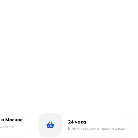
 в Москве
24 часа
одите мы
В течении суток отправим заказ