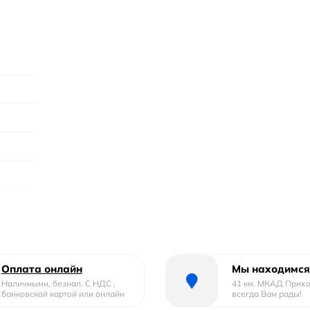
Оплата онлайн
Мы находимся
Наличными, безнал. С НДС ,
41 км. МКАД Прих
банковской картой или онлайн
всегда Вам рады!