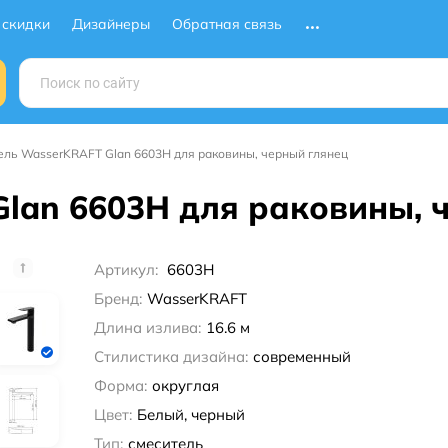
 скидки
Дизайнеры
Обратная связь
ель WasserKRAFT Glan 6603H для раковины, черный глянец
lan 6603H для раковины, 
Артикул:
6603H
Бренд:
WasserKRAFT
Длина излива:
16.6 м
Стилистика дизайна:
современный
Форма:
округлая
Цвет:
Белый, черный
Тип:
смеситель