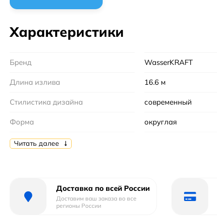
Характеристики
Бренд
WasserKRAFT
Длина излива
16.6 м
Стилистика дизайна
современный
Форма
округлая
Цвет
Белый, черный
Читать далее
Тип
смеситель
Назначение
для раковины
Доставка по всей России
Доставим ваш заказа во все
Коллекция
Glan
регионы России