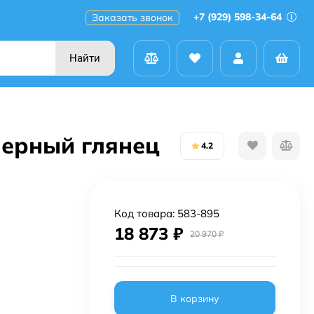
+7 (929) 598-34-64
Заказать звонок
Найти
черный глянец
4.2
Код товара:
583-895
18 873
₽
20 970
₽
В корзину