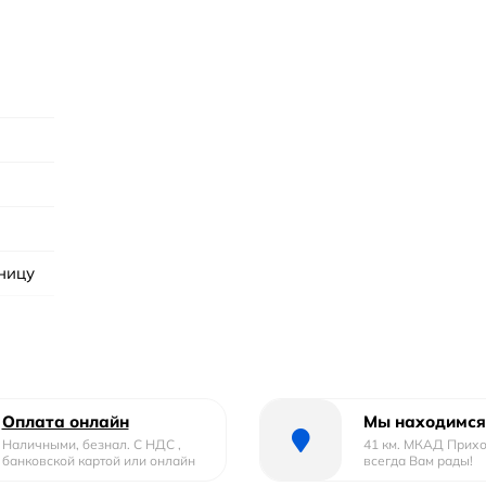
шницу
Оплата онлайн
Мы находимся
Наличными, безнал. С НДС ,
41 км. МКАД Прих
банковской картой или онлайн
всегда Вам рады!