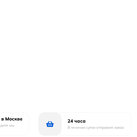
 в Москве
24 часа
одите мы
В течении суток отправим заказ