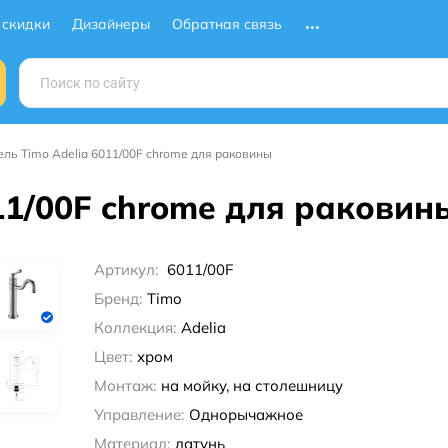
 скидки
Дизайнеры
Обратная связь
ель Timo Adelia 6011/00F chrome для раковины
11/00F chrome для раковин
Артикул:
6011/00F
Бренд:
Timo
Коллекция:
Adelia
Цвет:
хром
Монтаж:
на мойку, на столешницу
Управление:
Однорычажное
Материал:
латунь