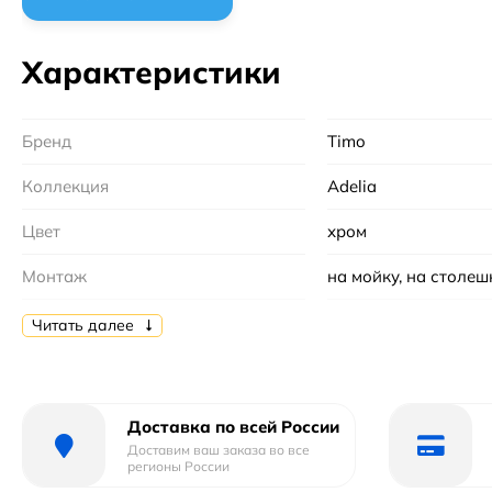
Характеристики
Бренд
Timo
Коллекция
Adelia
Цвет
хром
Монтаж
на мойку, на столе
Управление
Однорычажное
Читать далее
Материал
латунь
Тип
смеситель
Доставка по всей России
Доставим ваш заказа во все
Форма
округлая
регионы России