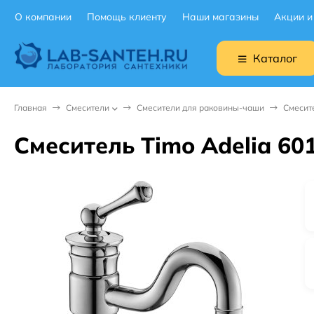
О компании
Помощь клиенту
Наши магазины
Акции и
Каталог
Главная
Смесители
Смесители для раковины-чаши
Смесит
Смеситель Timo Adelia 60