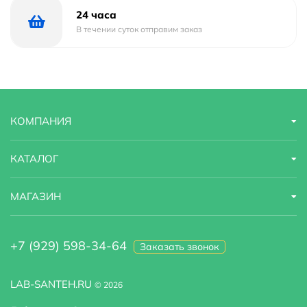
24 часа
Тип подводки
В течении суток отправим заказ
гибкая
Высота излива
10
КОМПАНИЯ
КАТАЛОГ
МАГАЗИН
+7 (929) 598-34-64
Заказать звонок
LAB-SANTEH.RU
© 2026