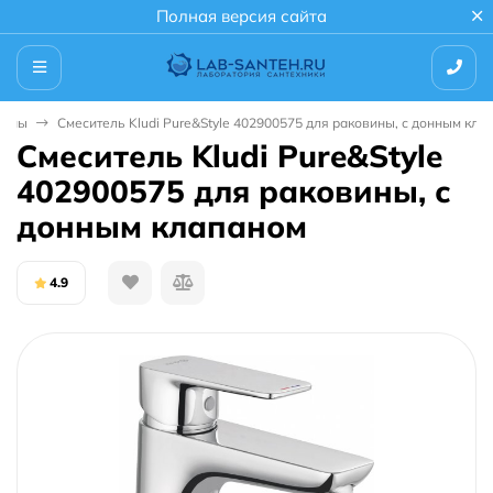
Полная версия сайта
вины
Смеситель Kludi Pure&Style 402900575 для раковины, с донным кла
Смеситель Kludi Pure&Style
402900575 для раковины, с
донным клапаном
4.9