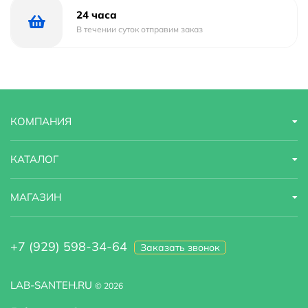
24 часа
Тип подводки
В течении суток отправим заказ
гибкая
Высота излива
6
КОМПАНИЯ
КАТАЛОГ
МАГАЗИН
+7 (929) 598-34-64
Заказать звонок
LAB-SANTEH.RU
© 2026