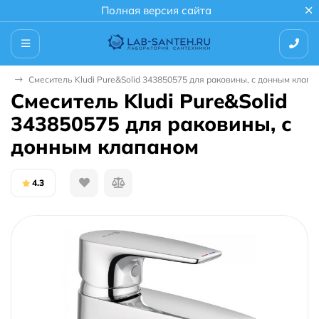
Полная версия сайта
ны
Смеситель Kludi Pure&Solid 343850575 для раковины, с донным клапа
Смеситель Kludi Pure&Solid
343850575 для раковины, с
донным клапаном
4.3