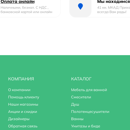
Оплата онлайн
Мы находимся
Наличными, безнал. С НДС ,
41 км. МКАД Прих
банковской картой или онлайн
всегда Вам рады!
 быстрого монтажа, аэратор, гибкая подводка
КОМПАНИЯ
КАТАЛОГ
О компании
Мебель для ванной
Помощь клиенту
Смесители
Наши магазины
Душ
Акции и скидки
Полотенцесушители
Дизайнеры
Ванны
Обратная связь
Унитазы и биде