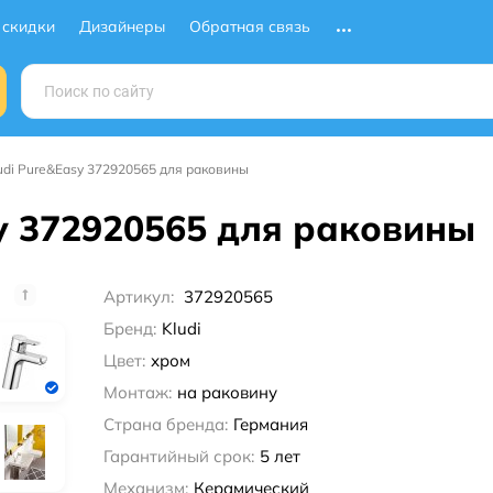
 скидки
Дизайнеры
Обратная связь
udi Pure&Easy 372920565 для раковины
sy 372920565 для раковины
Артикул:
372920565
Бренд:
Kludi
Цвет:
хром
Монтаж:
на раковину
Страна бренда:
Германия
Гарантийный срок:
5 лет
Механизм:
Керамический