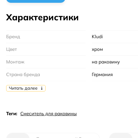
Характеристики
Бренд
Kludi
Цвет
хром
Монтаж
на раковину
Страна бренда
Германия
Гарантийный срок
5 лет
Читать далее
Механизм
Керамический
Количество монтажных отверстий :
1
Теги:
Смеситель для раковины
Коллекция
Pure&Easy
Материал
латунь