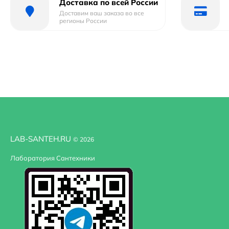
Доставка по всей России
Доставим ваш заказа во все
Назначение
для раковины
регионы России
Область применения
бытовая
Оснащение
крепления, система
Стандарт подводки
3/8"
Тип подводки
гибкая
Высота излива
10
LAB-SANTEH.RU
© 2026
Лаборатория Сантехники