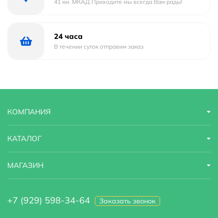
41 км. МКАД Приходите мы всегда Вам рады!
Количество монтажных отверстий :
1
24 часа
Коллекция
Metropol
В течении суток отправим заказ
Материал
латунь
Модель
Metropol 32500000
Назначение
для раковины
КОМПАНИЯ
Область применения
бытовая
КАТАЛОГ
Оснащение
крепления
МАГАЗИН
Стандарт подводки
3/8"
Стилистика дизайна
hi-tech
+7 (929) 598-34-64
Заказать звонок
Тип
для раковины