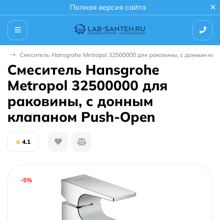
Полная версия сайта
ны
Смеситель Hansgrohe Metropol 32500000 для раковины, с донным кл
Смеситель Hansgrohe
Metropol 32500000 для
раковины, с донным
клапаном Push-Open
4.1
-5%