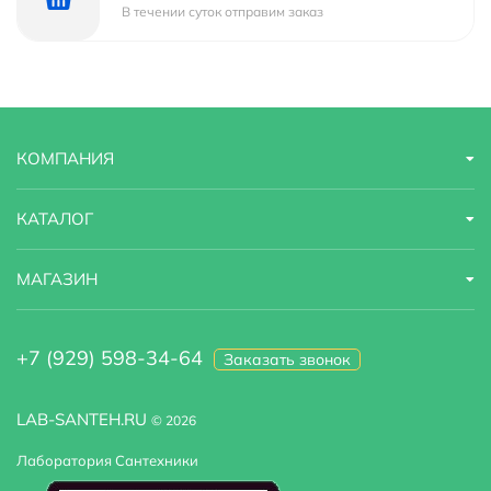
В течении суток отправим заказ
Область применения
бытовая
Оснащение
крепления
Стандарт подводки
3/8"
КОМПАНИЯ
Стилистика дизайна
современный
КАТАЛОГ
Тип
для раковины
МАГАЗИН
Тип подводки
гибкая
Высота излива
9.4
+7 (929) 598-34-64
Заказать звонок
LAB-SANTEH.RU
© 2026
Лаборатория Сантехники