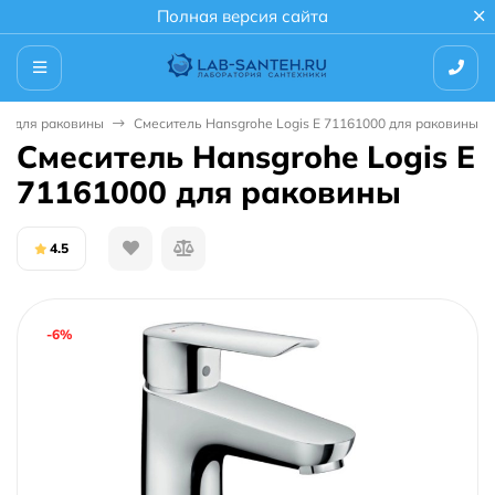
Полная версия сайта
ли для раковины
Смеситель Hansgrohe Logis E 71161000 для раковины
Смеситель Hansgrohe Logis E
71161000 для раковины
4.5
-6%