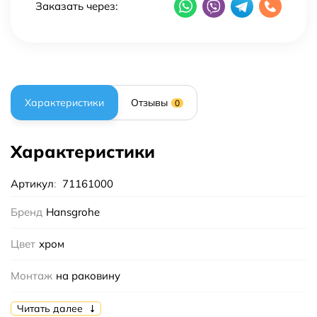
Заказать через:
Характеристики
Отзывы
0
Характеристики
Артикул
:
71161000
Бренд
Hansgrohe
Цвет
хром
Монтаж
на раковину
Страна бренда
Германия
Читать далее