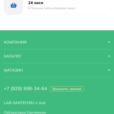
24 часа
Коллекция
Logis
В течении суток отправим заказ
Материал
латунь
Модель
Logis 71131000
КОМПАНИЯ
Назначение
Для раковины-чаши, для раковины
Область применения
бытовая
КАТАЛОГ
Оснащение
крепления, аэратор, гибкая подводка
МАГАЗИН
Стандарт подводки
3/8"
+7 (929) 598-34-64
Стилистика дизайна
современный
Заказать звонок
Тип
для раковины-чаши, для раковины
LAB-SANTEH.RU
© 2026
Тип подводки
гибкая
Лаборатория Сантехники