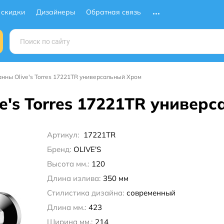
 скидки
Дизайнеры
Обратная связь
анны Olive's Torres 17221TR универсальный Хром
e's Torres 17221TR универ
Артикул:
17221TR
Бренд:
OLIVE'S
Высота мм.:
120
Длина излива:
350 мм
Стилистика дизайна:
современный
Длина мм.:
423
Ширина мм.:
214