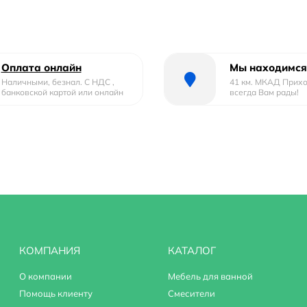
Оплата онлайн
Мы находимся
Наличными, безнал. С НДС ,
41 км. МКАД Прих
банковской картой или онлайн
всегда Вам рады!
КОМПАНИЯ
КАТАЛОГ
О компании
Мебель для ванной
Помощь клиенту
Смесители