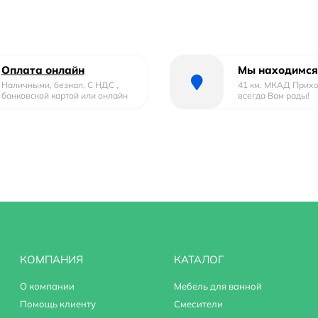
Оплата онлайн
Мы находимся
Наличными, безнал. С НДС ,
41 км. МКАД Прих
банковской картой или онлайн
всегда Вам рады!
КОМПАНИЯ
КАТАЛОГ
О компании
Мебель для ванной
Помощь клиенту
Смесители