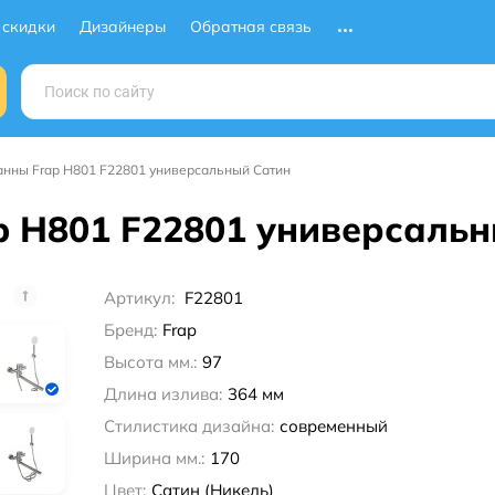
 скидки
Дизайнеры
Обратная связь
анны Frap H801 F22801 универсальный Сатин
p H801 F22801 универсаль
Артикул:
F22801
Бренд:
Frap
Высота мм.:
97
Длина излива:
364 мм
Стилистика дизайна:
современный
Ширина мм.:
170
Цвет:
Сатин (Никель)