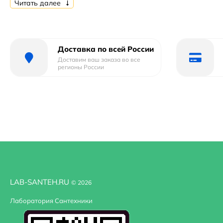
Читать далее
Стандарт подводки: G 1/2.
Отверстие для монтажа: 2.
Аэратор.
Доставка по всей России
В комплекте поставки:
Доставим ваш заказа во все
регионы России
Смеситель.
Душевой шланг 1.5 м
Душевая лейка.
Держатель лейки.
Комплект отражателей.
Комплект эксцентриков.
LAB-SANTEH.RU
© 2026
Лаборатория Сантехники