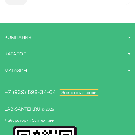
Назначение
для кухонной мойки
Область применения
бытовая
КОМПАНИЯ
Оснащение
система быстрого монтажа
Стандарт подводки
1/2"
КАТАЛОГ
Стилистика дизайна
современный
МАГАЗИН
Тип подводки
гибкая
+7 (929) 598-34-64
Заказать звонок
Высота излива
25.6
LAB-SANTEH.RU
© 2026
Лаборатория Сантехники