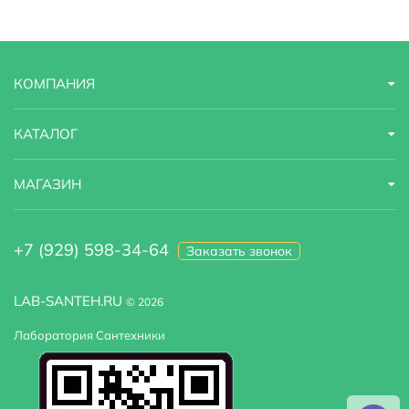
Модель
Marx Rhein DA1392401
Назначение
для кухонной мойки
КОМПАНИЯ
Область применения
бытовая
Оснащение
система быстрого монтажа
КАТАЛОГ
Стандарт подводки
1/2"
МАГАЗИН
Стилистика дизайна
современный
+7 (929) 598-34-64
Заказать звонок
Тип подводки
гибкая
Высота излива
19.2
LAB-SANTEH.RU
© 2026
Лаборатория Сантехники