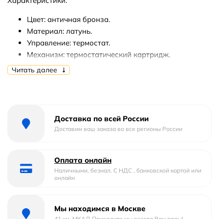
Характеристики:
Цвет: античная бронза.
Материал: латунь.
Управление: термостат.
Механизм: термостатический картридж.
Стандарт подводки: G 1/2.
Читать далее
Монтаж: встраиваемый.
В комплекте поставки:
Смеситель (внешняя часть).
Доставка по всей России
Доставим ваш заказа во все регионы России
Оплата онлайн
Наличными, безнал. С НДС , банковской картой или
онлайн
Мы находимся в Москве
41 км. МКАД Приходите мы всегда Вам рады!