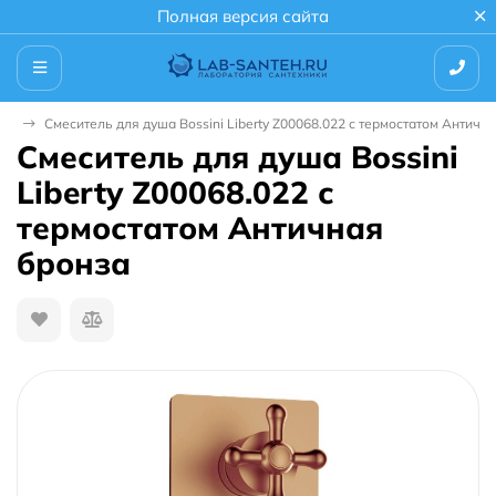
Полная версия сайта
ша
Смеситель для душа Bossini Liberty Z00068.022 с термостатом Античн
Смеситель для душа Bossini
Liberty Z00068.022 с
термостатом Античная
бронза