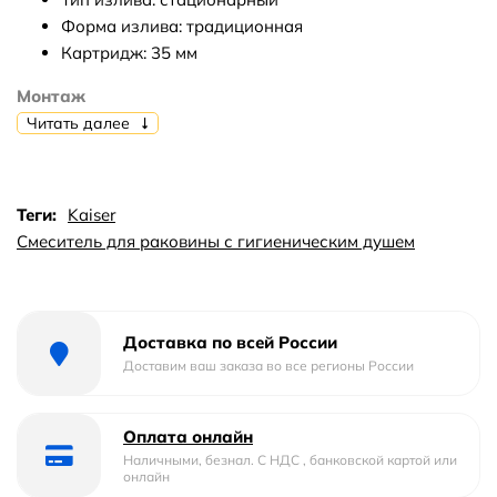
Форма излива: традиционная
Картридж: 35 мм
Монтаж
Читать далее
Встраиваемый: нет
Способ монтажа: вертикальный
Количество монтажных отверстий: 1
Теги:
Kaiser
Комплектация
Смеситель для раковины с гигиеническим душем
Гигиеническая лейка: есть
Шланг: есть
Донный клапан: нет
Доставка по всей России
Аэратор: есть
Доставим ваш заказа во все регионы России
Гарантия 5 лет
Оплата онлайн
Наличными, безнал. С НДС , банковской картой или
онлайн