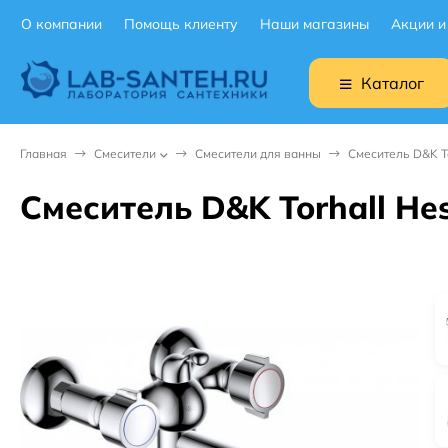
О компании
Помощь клиенту
Наши магазины
Акции и
Каталог
Главная
Смесители
Смесители для ванны
Смеситель D&K T
Смеситель D&K Torhall H