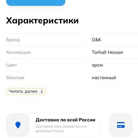
Характеристики
Бренд
D&K
Коллекция
Torhall Hessen
Цвет
хром
Монтаж
настенный
Материал
латунь
Читать далее
Тип
смеситель
Форма
округлая
Доставка по всей России
Доставим ваш заказа во все
Механизм
Керамический
регионы России