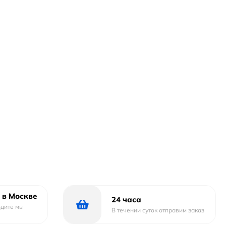
 в Москве
24 часа
одите мы
В течении суток отправим заказ