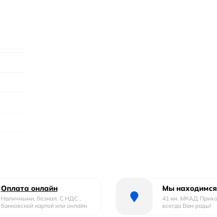
Оплата онлайн
Мы находимся
Наличными, безнал. С НДС ,
41 км. МКАД Прих
банковской картой или онлайн
всегда Вам рады!