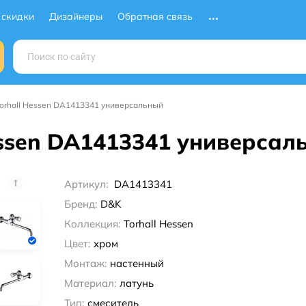
 скидки
Дизайнеры
Обратная связь
orhall Hessen DA1413341 универсальный
essen DA1413341 универсал
Артикул:
DA1413341
Бренд:
D&K
Коллекция:
Torhall Hessen
Цвет:
хром
Монтаж:
настенный
Материал:
латунь
Тип:
смеситель