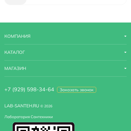
Материал
латунь
Назначение
для кухонной мойки
КОМПАНИЯ
Область применения
бытовая
Стандарт подводки
1/2"
КАТАЛОГ
Стилистика дизайна
современный
МАГАЗИН
Тип подводки
гибкая
+7 (929) 598-34-64
Заказать звонок
Высота излива
10
LAB-SANTEH.RU
© 2026
Лаборатория Сантехники