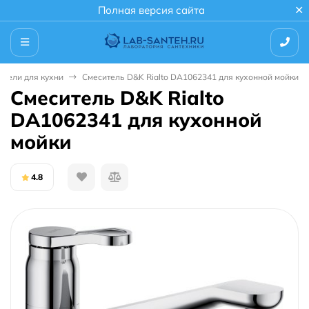
Полная версия сайта
ители для кухни
Смеситель D&K Rialto DA1062341 для кухонной мойки
Смеситель D&K Rialto
DA1062341 для кухонной
мойки
4.8