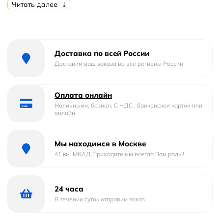
Управление
Однорычажное
Читать далее
Материал
латунь
Форма
округлая
Доставка по всей России
Доставим ваш заказа во все регионы России
Механизм
Керамический
Количество монтажных отверстий :
1
Оплата онлайн
Наличными, безнал. С НДС , банковской картой или
онлайн
Стандарт подводки
1/2"
Стилистика дизайна
современный
Мы находимся в Москве
41 км. МКАД Приходите мы всегда Вам рады!
Длина излива
15.5 м
Форма излива
С традиционным изливом
24 часа
В течении суток отправим заказ
Функция экономии расхода
есть