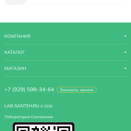
Материал
латунь
Назначение
для кухонной мойки
КОМПАНИЯ
Область применения
бытовая
Стандарт подводки
1/2"
КАТАЛОГ
Стилистика дизайна
современный
МАГАЗИН
Тип подводки
гибкая
+7 (929) 598-34-64
Заказать звонок
Высота излива
27.4
LAB-SANTEH.RU
© 2026
Лаборатория Сантехники