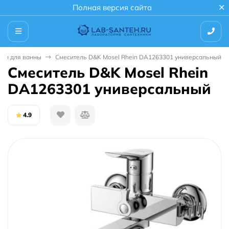
Полная версия сайта
ели для ванны
Смеситель D&K Mosel Rhein DA1263301 универсальный
Смеситель D&K Mosel Rhein
DA1263301 универсальный
4.9