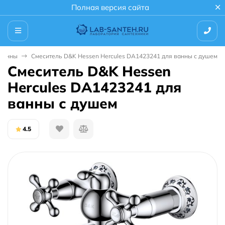
Полная версия сайта
 ванны
Смеситель D&K Hessen Hercules DA1423241 для ванны с душем
Смеситель D&K Hessen
Hercules DA1423241 для
ванны с душем
4.5