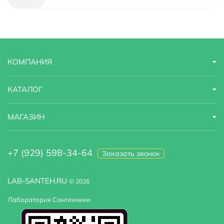
Гарантийный срок
5 лет
Страна бренда
Китай
КОМПАНИЯ
Габариты
20,7x20,5x13,7
Модель
Hercules Hessen DA1423241
КАТАЛОГ
Назначение
для ванны с душем
МАГАЗИН
Область применения
бытовая
+7 (929) 598-34-64
Заказать звонок
Оснащение
настенный держатель
LAB-SANTEH.RU
© 2026
Лаборатория Сантехники