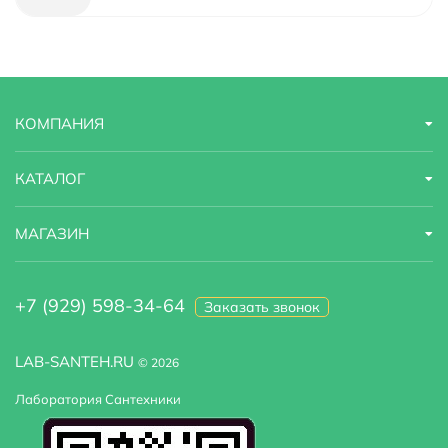
Гарантийный срок
10 лет
Страна бренда
Германия
КОМПАНИЯ
Назначение
для ванны с душем
Область применения
бытовая
КАТАЛОГ
МАГАЗИН
+7 (929) 598-34-64
Заказать звонок
LAB-SANTEH.RU
© 2026
Лаборатория Сантехники