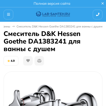
Полная версия сайта
я ванны
Смеситель D&K Hessen Goethe DA1383241 для ванны с душем
Смеситель D&K Hessen
Goethe DA1383241 для
ванны с душем
4.9