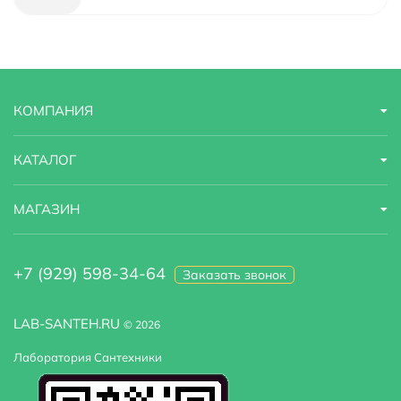
Модель
Hercules Hessen DA1422141
Назначение
для раковины
КОМПАНИЯ
Область применения
бытовая
Оснащение
система быстрого монтажа
КАТАЛОГ
Стандарт подводки
1/2"
МАГАЗИН
Стилистика дизайна
современный
+7 (929) 598-34-64
Заказать звонок
Тип
смеситель
Тип подводки
гибкая
LAB-SANTEH.RU
© 2026
Лаборатория Сантехники
Высота излива
16