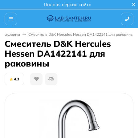
Полная версия сайта
я раковины
Смеситель D&K Hercules Hessen DA1422141 для раковины
Смеситель D&K Hercules
Hessen DA1422141 для
раковины
4.3