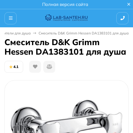
Полная версия сайта
есители для душа
Смеситель D&K Grimm Hessen DA1383101 для душа
Смеситель D&K Grimm
Hessen DA1383101 для душа
4.1