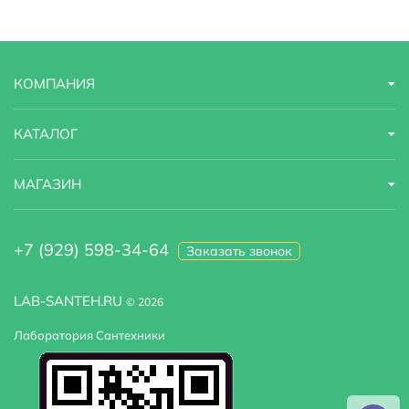
Модель
Grimm Hessen DA1383101
Назначение
для душа
КОМПАНИЯ
Область применения
бытовая
Оснащение
душевая лейка
КАТАЛОГ
Стандарт подводки
1/2"
МАГАЗИН
Стилистика дизайна
современный
+7 (929) 598-34-64
Заказать звонок
Тип
смеситель
LAB-SANTEH.RU
© 2026
Лаборатория Сантехники