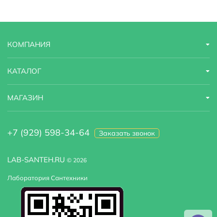
Гарантийный срок
10 лет
Страна бренда
Германия
КОМПАНИЯ
Назначение
Для раковины-чаши, для раковины
Область применения
бытовая
КАТАЛОГ
Тип подводки
гибкая
МАГАЗИН
Высота излива
22.5
+7 (929) 598-34-64
Заказать звонок
LAB-SANTEH.RU
© 2026
Лаборатория Сантехники