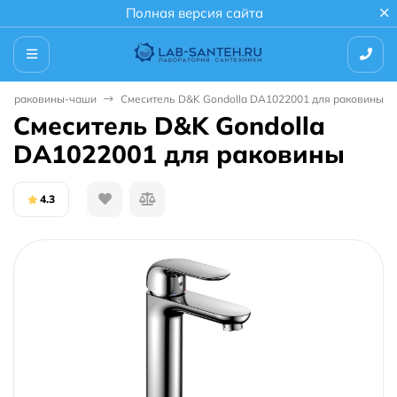
Полная версия сайта
для раковины-чаши
Смеситель D&K Gondolla DA1022001 для раковины
Смеситель D&K Gondolla
DA1022001 для раковины
4.3