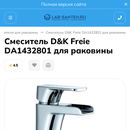
Полная версия сайта
есители для раковины
Смеситель D&K Freie DA1432801 для раковины
Смеситель D&K Freie
DA1432801 для раковины
4.5