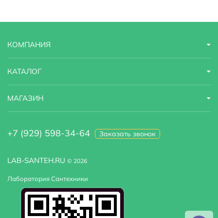
Назначение
для раковины
Область применения
бытовая
КОМПАНИЯ
Стандарт подводки
1/2"
Стилистика дизайна
hi-tech
КАТАЛОГ
Тип подводки
гибкая
МАГАЗИН
Высота излива
9.7
+7 (929) 598-34-64
Заказать звонок
LAB-SANTEH.RU
© 2026
Лаборатория Сантехники