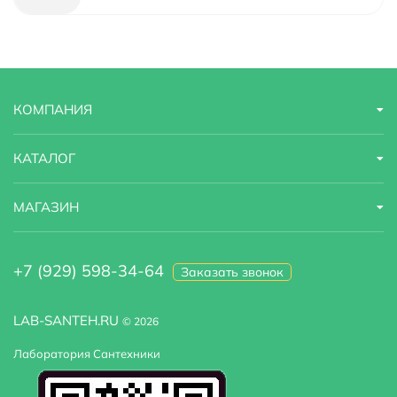
Гарантийный срок
5 лет
Страна бренда
Германия
КОМПАНИЯ
Назначение
для ванны с душем
Область применения
бытовая
КАТАЛОГ
МАГАЗИН
+7 (929) 598-34-64
Заказать звонок
LAB-SANTEH.RU
© 2026
Лаборатория Сантехники