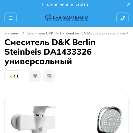
Полная версия сайта
 для ванны
Смеситель D&K Berlin Steinbeis DA1433326 универсальный
Смеситель D&K Berlin
Steinbeis DA1433326
универсальный
4.1