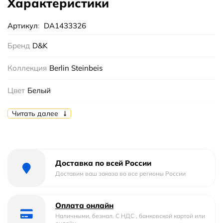
Характеристики
Артикул
:
DA1433326
Бренд
D&K
Коллекция
Berlin Steinbeis
Цвет
Белый
Материал
латунь
Читать далее
Тип
смеситель
Форма
округлая
Доставка по всей России
Доставим ваш заказа во все регионы России
Механизм
Керамический
Длина шланга
150
Оплата онлайн
Наличными, безнал. С НДС , банковской картой или