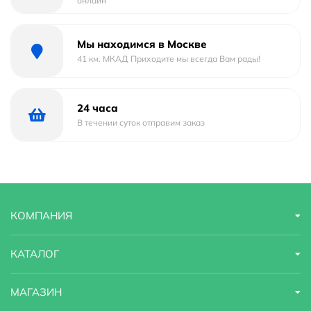
онлайн
Стандарт подводки
1/2"
Стилистика дизайна
современный
Мы находимся в Москве
41 км. МКАД Приходите мы всегда Вам рады!
Длина излива
33 м
Функция экономии расхода
есть
24 часа
В течении суток отправим заказ
Гарантийный срок
5 лет
Страна бренда
Германия
Назначение
универсальный
КОМПАНИЯ
Область применения
бытовая
КАТАЛОГ
МАГАЗИН