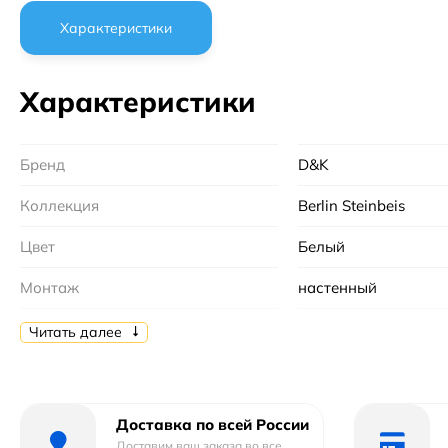
Характеристики
Характеристики
Бренд
D&K
Коллекция
Berlin Steinbeis
Цвет
Белый
Монтаж
настенный
Материал
латунь
Читать далее
Тип
смеситель
Форма
угловая
Доставка по всей России
Доставим ваш заказа во все