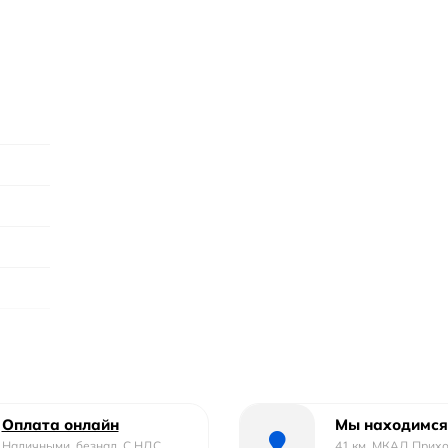
Оплата онлайн
Мы находимся
Наличными, безнал. С НДС ,
41 км. МКАД Прих