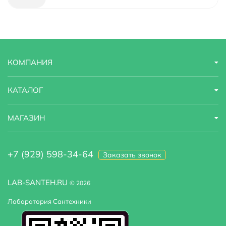
Страна бренда
Германия
Габариты
21,5x15x10,8
КОМПАНИЯ
Модель
Berlin Steinbeis DA1433116
Назначение
для ванны с душем, для душа
КАТАЛОГ
Область применения
бытовая
МАГАЗИН
Оснащение
душевая лейка, душевой шланг, эксцентрики
+7 (929) 598-34-64
Заказать звонок
LAB-SANTEH.RU
© 2026
Лаборатория Сантехники