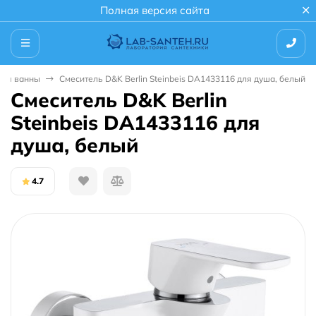
Полная версия сайта
для ванны
Смеситель D&K Berlin Steinbeis DA1433116 для душа, белый
Смеситель D&K Berlin
Steinbeis DA1433116 для
душа, белый
4.7