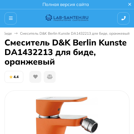
Полная версия сайта
ля биде
Смеситель D&K Berlin Kunste DA1432213 для биде, оранжевый
Смеситель D&K Berlin Kunste
DA1432213 для биде,
оранжевый
4.4