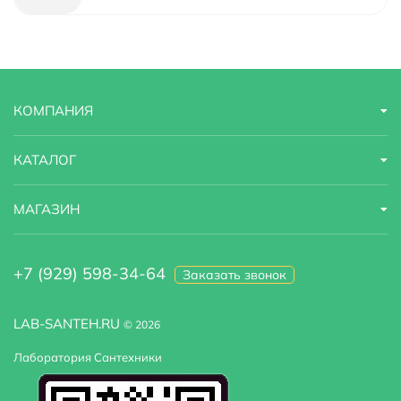
Назначение
для кухонной мойки
Область применения
бытовая
КОМПАНИЯ
Стандарт подводки
1/2"
Стилистика дизайна
современный
КАТАЛОГ
Тип подводки
гибкая
МАГАЗИН
Высота излива
22.9
+7 (929) 598-34-64
Заказать звонок
LAB-SANTEH.RU
© 2026
Лаборатория Сантехники