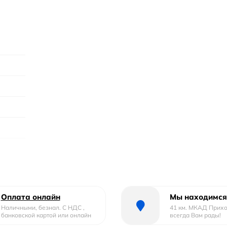
Оплата онлайн
Мы находимся
Наличными, безнал. С НДС ,
41 км. МКАД Прих
банковской картой или онлайн
всегда Вам рады!