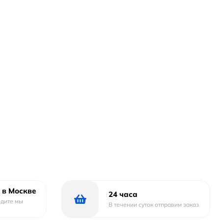
 в Москве
24 часа
одите мы
В течении суток отправим заказ