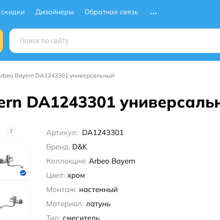
 скидки
Дизайнеры
Обратная связь
rbeo Bayern DA1243301 универсальный
ern DA1243301 универсаль
Артикул:
DA1243301
Бренд:
D&K
Коллекция:
Arbeo Bayern
Цвет:
хром
Монтаж:
настенный
Материал:
латунь
Тип:
смеситель