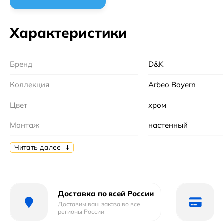
Характеристики
Бренд
D&K
Коллекция
Arbeo Bayern
Цвет
хром
Монтаж
настенный
Материал
латунь
Читать далее
Тип
смеситель
Форма
округлая
Доставка по всей России
Доставим ваш заказа во все
Механизм
Керамический
регионы России