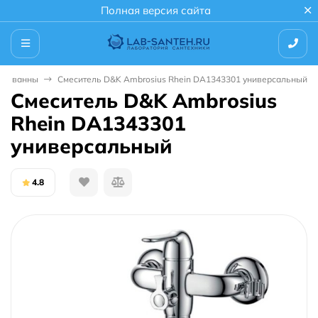
Полная версия сайта
для ванны
Смеситель D&K Ambrosius Rhein DA1343301 универсальный
Смеситель D&K Ambrosius
Rhein DA1343301
универсальный
4.8