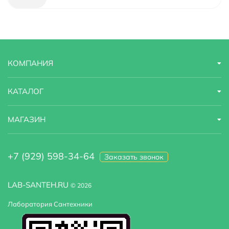
Гарантийный срок
5 лет
Страна бренда
Китай
КОМПАНИЯ
Модель
Ambrosius Rhein DA1343301
Назначение
для ванны с душем, универсальный
КАТАЛОГ
Область применения
бытовая
МАГАЗИН
Оснащение
душевая лейка
+7 (929) 598-34-64
Заказать звонок
LAB-SANTEH.RU
© 2026
Лаборатория Сантехники