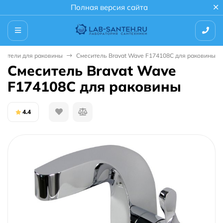
Полная версия сайта
сители для раковины
Смеситель Bravat Wave F174108C для раковины
Смеситель Bravat Wave
F174108C для раковины
4.4