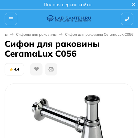
Полная версия сайта
фоны
Сифоны для раковины
Сифон для раковины CeramaLux C056
Сифон для раковины
CeramaLux C056
4.4