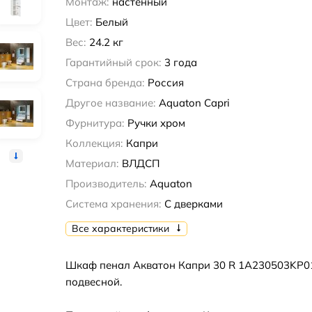
Монтаж:
настенный
Цвет:
Белый
Вес:
24.2 кг
Гарантийный срок:
3 года
Страна бренда:
Россия
Другое название:
Aquaton Capri
Фурнитура:
Ручки хром
Коллекция:
Капри
Материал:
ВЛДСП
Производитель:
Aquaton
Система хранения:
С дверками
Все характеристики
Шкаф пенал Акватон Капри 30 R 1A230503KP0
подвесной.