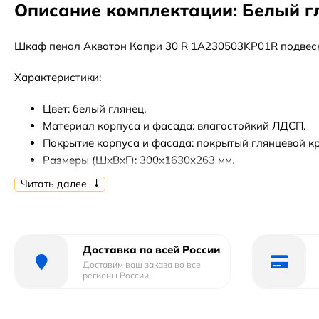
Описание комплектации: Белый 
Шкаф пенал Акватон Капри 30 R 1A230503KP01R подвес
Характеристики:
Цвет: белый глянец.
Материал корпуса и фасада: влагостойкий ЛДСП.
Покрытие корпуса и фасада: покрытый глянцевой кр
Размеры (ШхВхГ): 300х1630х263 мм.
Монтаж: подвесной.
Читать далее
Ориентация: правосторонняя.
Оснащение: петли с доводчиками.
Система хранения: распашные дверцы.
Цвет фурнитуры: хром.
Доставка по всей России
Доставим ваш заказа во все
В комплекте поставки:
регионы России
Шкаф пенал.