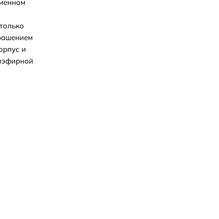
еменном
только
крашением
орпус и
лиэфирной