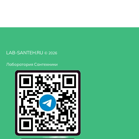
Фасад створка: 2 шт.
Полка вкладная: 1 шт.
Полка стеклянная: 3 шт.
Ручка: 1 шт.
Навес: 2 шт.
Петли с интегрированной системой плавного закры
LAB-SANTEH.RU
© 2026
Лаборатория Сантехники