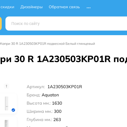
 скидки
Дизайнеры
Обратная связь
Капри 30 R 1A230503KP01R подвесной Белый глянцевый
ри 30 R 1A230503KP01R по
Артикул:
1A230503KP01R
Бренд:
Aquaton
Высота мм.:
1630
Ширина мм.:
300
Глубина мм.:
263