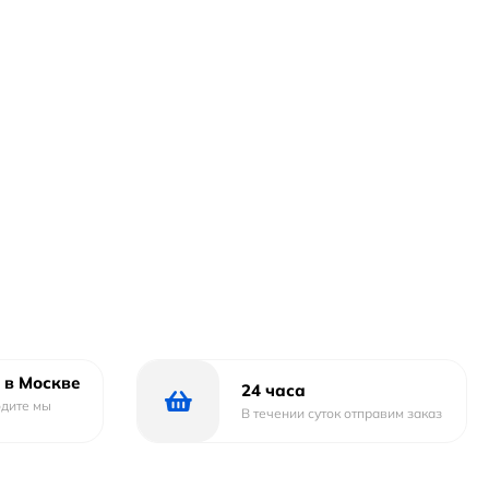
 в Москве
24 часа
одите мы
В течении суток отправим заказ