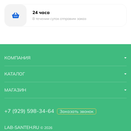
Коллекция
Palomba
24 часа
В течении суток отправим заказ
Область применения
бытовая
Расположение смесителя
Слева
Ширина
525 м
КОМПАНИЯ
Тип
Напольная
КАТАЛОГ
Угловая конструкция
Нет
МАГАЗИН
Высота
900 м
+7 (929) 598-34-64
Заказать звонок
LAB-SANTEH.RU
© 2026