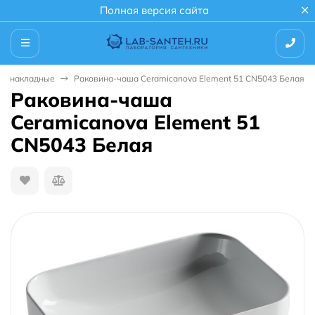
Полная версия сайта
ны накладные
Раковина-чаша Ceramicanova Element 51 CN5043 Белая
Раковина-чаша
Ceramicanova Element 51
CN5043 Белая