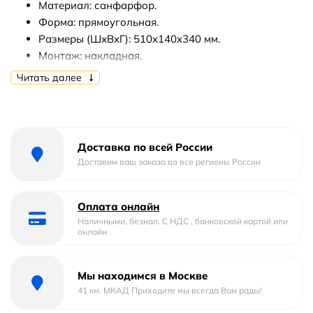
Материал: санфарфор.
Форма: прямоугольная.
Размеры (ШхВхГ): 510x140х340 мм.
Монтаж: накладная.
Читать далее
В комплекте поставки:
Раковина-чаша.
Доставка по всей России
Доставим ваш заказа во все регионы России
Оплата онлайн
Наличными, безнал. С НДС , банковской картой или
онлайн
Мы находимся в Москве
41 км. МКАД Приходите мы всегда Вам рады!